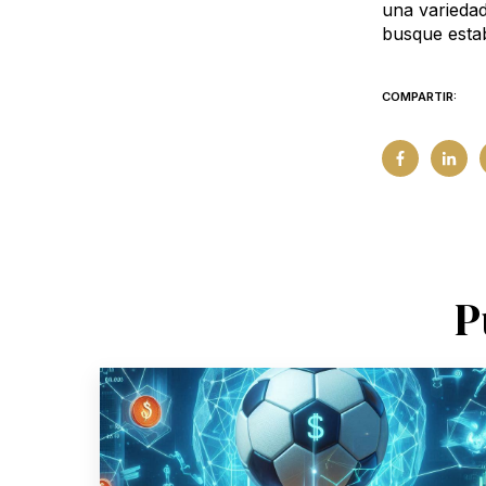
una variedad
busque estab
COMPARTIR:
P