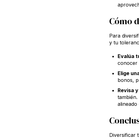
aprovech
Cómo di
Para diversi
y tu toleran
Evalúa t
conocer 
Elige un
bonos, p
Revisa y
también. 
alineado 
Conclu
Diversificar