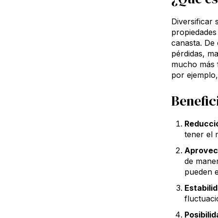
Diversificar 
propiedades 
canasta. De
pérdidas, ma
mucho más f
por ejemplo, 
Benefic
Reducció
tener el
Aprovec
de maner
pueden e
Estabili
fluctuac
Posibili