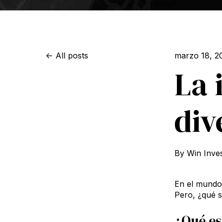
All posts
marzo 18, 2
La 
div
By
Win Inve
En el mundo 
Pero, ¿qué si
¿Qué es